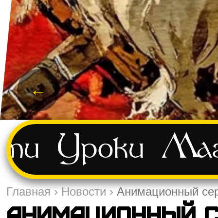
←
сти
Уроки
Маг
Главная
›
Новости
›
Анимационный сер
Анимационный с