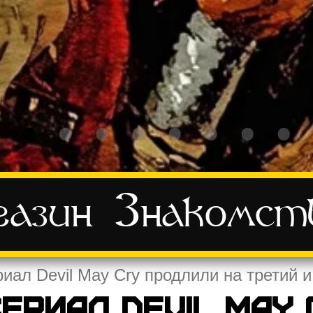
азин
Знакомст
иал Devil May Cry продлили на третий 
ериал Devil May 