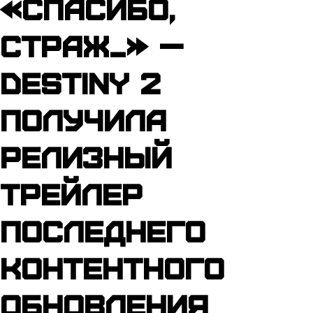
«Спасибо,
Страж…» —
Destiny 2
получила
релизный
трейлер
последнего
контентного
обновления