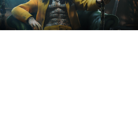
Sony опубликовала список
самых загружаемых игр в
PlayStation Store в мае — как
в США и Канаде, так и в
Евросоюзе.
На вершине в списке обоих