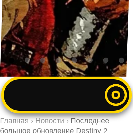
Главная
›
Новости
›
Последнее
большое обновление Destiny 2