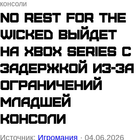
консоли
No Rest for the
Wicked выйдет
на Xbox Series с
задержкой из-за
ограничений
младшей
консоли
Источник:
Игромания
· 04.06.2026