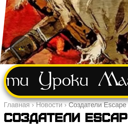
←
сти
Уроки
Маг
Главная
›
Новости
›
Создатели Escape
Создатели Escap