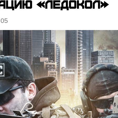
кацию «Ледокол»
:05