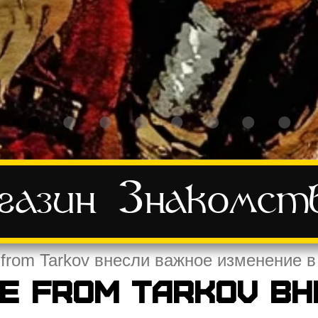
азин
Знакомст
 from Tarkov внесли важное изменение 
e from Tarkov в