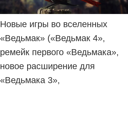
Новые игры во вселенных
«Ведьмак» («Ведьмак 4»,
ремейк первого «Ведьмака»,
новое расширение для
«Ведьмака 3»,
многопользовательский спин-
офф Sirius) и Cyberpunk 2077
(сиквел) — это очень хорошо,