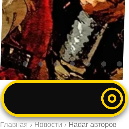
Главная
›
Новости
›
Hadar авторов