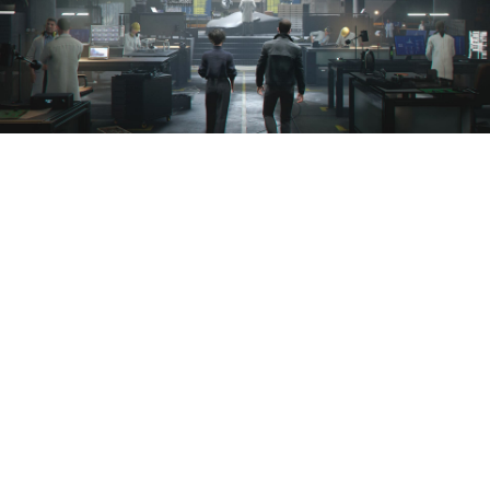
Эксперты Alinea Analytics
назвали самые
продаваемые игры мая на
PS5. Рейтинг возглавил
шпионский экшен 007 First
Light — его тираж на консоли