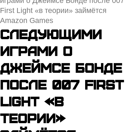
играми о Джеймсе Бонде после 007
First Light «в теории» займётся
Amazon Games
Следующими
играми о
Джеймсе Бонде
после 007 First
Light «в
теории»