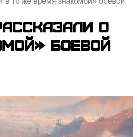
 и в то же время знакомой» боевой
рассказали о
омой» боевой