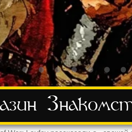
азин
Знакомс