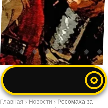
Главная
›
Новости
›
Росомаха за