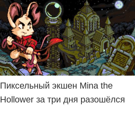
Пиксельный экшен Mina the
Hollower за три дня разошёлся
тиражом в 300 тысяч копий.
Соучредитель студии Yacht Club