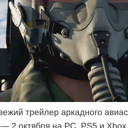
 свежий трейлер аркадного авиа
 — 2 октября на PC, PS5 и Xbox 