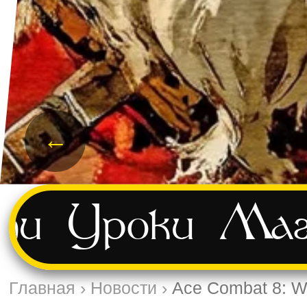
←
ти
Уроки
Маг
Главная
›
Новости
›
Ace Combat 8: W