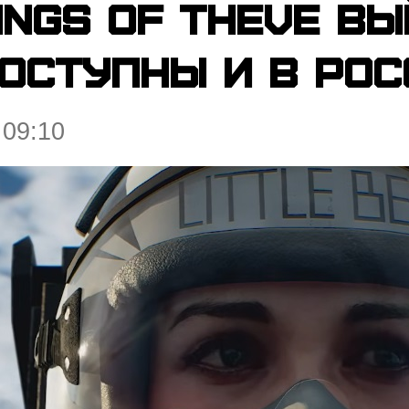
ings of Theve в
оступны и в Рос
 09:10