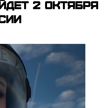
ыйдет 2 октября
сии