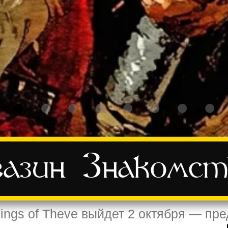
азин
Знакомст
ings of Theve выйдет 2 октября — пр