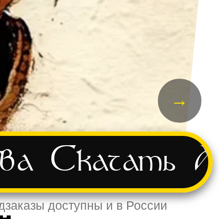
→
ва
Скачать
А
едзаказы доступны и в России