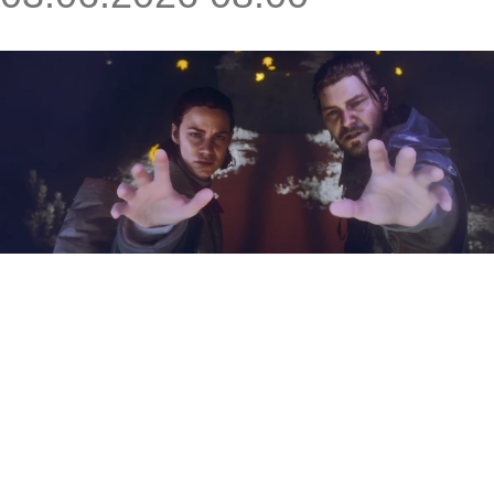
Remedy Entertainment
подготовила для State