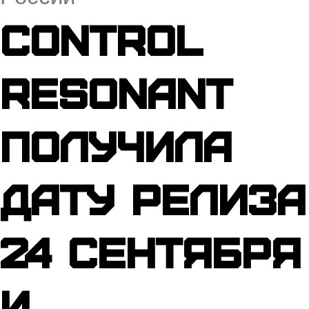
Control
Resonant
получила
дату релиза
24 сентября
и