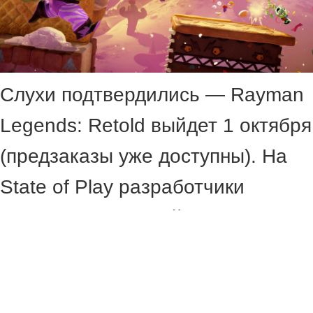
Слухи подтвердились — Rayman
Legends: Retold выйдет 1 октября
(предзаказы уже доступны). На
State of Play разработчики
показали дебютный ролик.
Геймеров ждёт платформер в
фирменном визуальном стиле,
причудливые локации, яркие