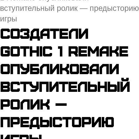
вступительный ролик — предысторию
игры
Создатели
Gothic 1 Remake
опубликовали
вступительный
ролик —
предысторию