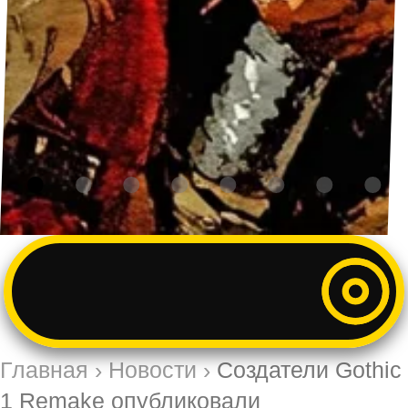
Главная
›
Новости
›
Создатели Gothic
1 Remake опубликовали