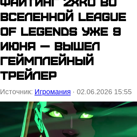
файтинг 2XKO во
вселенной League
of Legends уже 9
июня — вышел
геймплейный
трейлер
Источник:
Игромания
· 02.06.2026 15:55