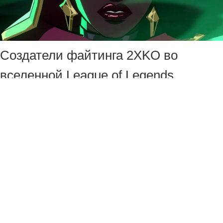
Создатели файтинга 2XKO во
вселенной League of Legends
выпустили новый трейлер, который
посвятили геймплею за Сенну.
Героиня, использующая в качестве
оружия и свет, и тьму, появится в
игре уже 9 июня.
А в ролике ниже можно посмотреть
на боевые умения и способности