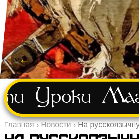
←
сти
Уроки
Маг
Главная
›
Новости
›
На русскоязычну
На русскоязычн