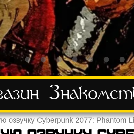
азин
Знакомст
ю озвучку Cyberpunk 2077: Phantom L
ую озвучку Cybe