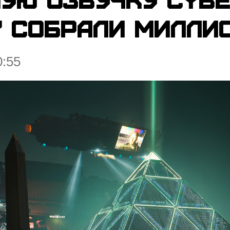
y собрали миллио
0:55