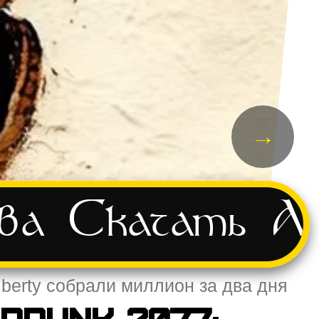
→
ва
Скачать
А
iberty собрали миллион за два дня
rpunk 2077: