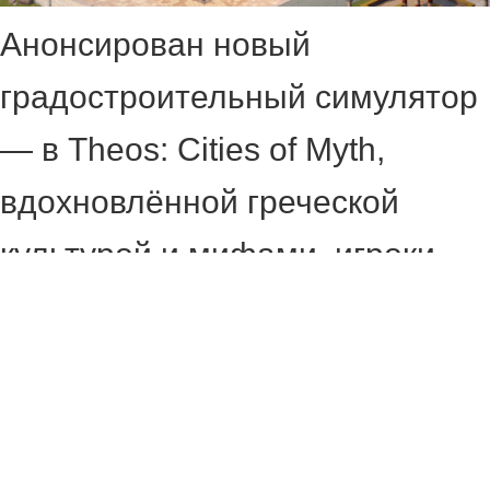
Анонсирован новый
градостроительный симулятор
— в Theos: Cities of Myth,
вдохновлённой греческой
культурой и мифами, игроки
будут создавать и развивать
собственный полис под
покровительством античных
богов. Ведь в новинке