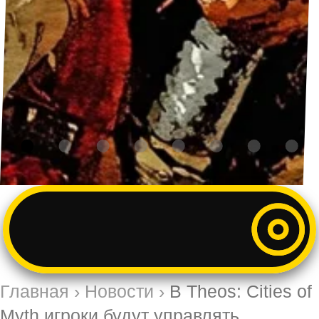
Главная
›
Новости
›
В Theos: Cities of
Myth игроки будут управлять