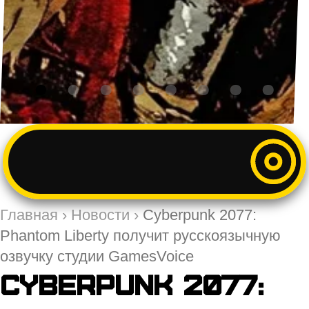
Главная
›
Новости
›
Cyberpunk 2077:
Phantom Liberty получит русскоязычную
озвучку студии GamesVoice
Cyberpunk 2077: