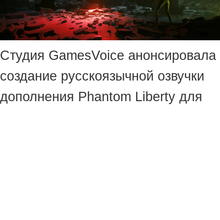
Студия GamesVoice анонсировала
создание русскоязычной озвучки
дополнения Phantom Liberty для
Cyberpunk 2077. Сбор средств уже
открыт, цель — 3 002 007 рублей.
К работе привлекут ключевых
актёров, которые участвовали в
создании Cyberpunk 2077.