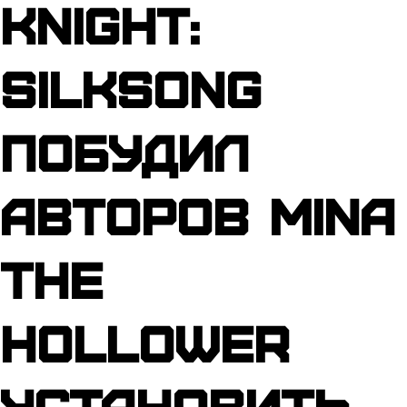
Knight:
Silksong
побудил
авторов Mina
the
Hollower
установить