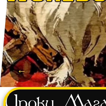
←
Уроки
Мага