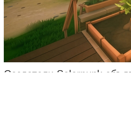
Создатели Solarpunk объя
выйдет в том числе в Xbox
релиза 8 июня, когда игра 
В честь анонса команда 