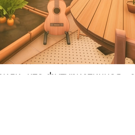
вили, что футуристичная 
 Game Pass. Доступ к нови
появится на PS5, Xbox Serie
Xbox выпустила свежий тре