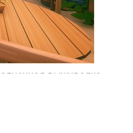
«солнечная выживалка»
нке откроется в день
s, Switch 2 и PC.
йлер, показывающий