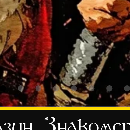
зин
Знакомс