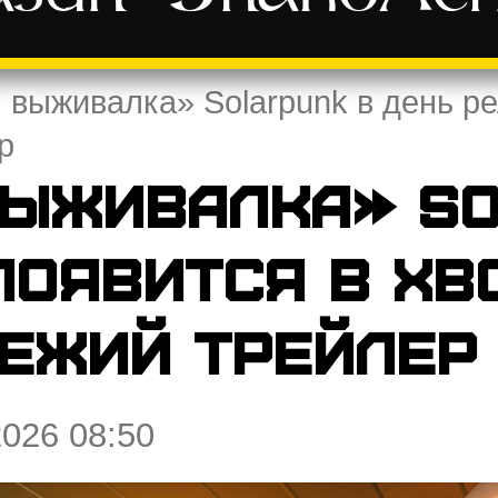
 выживалка» Solarpunk в день р
р
выживалка» So
появится в Xb
ежий трейлер
2026 08:50