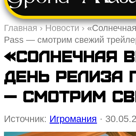
Главная
›
Новости
›
«Солнечная
Pass — смотрим свежий трейле
«Солнечная 
день релиза 
— смотрим св
Источник:
Игромания
· 30.05.