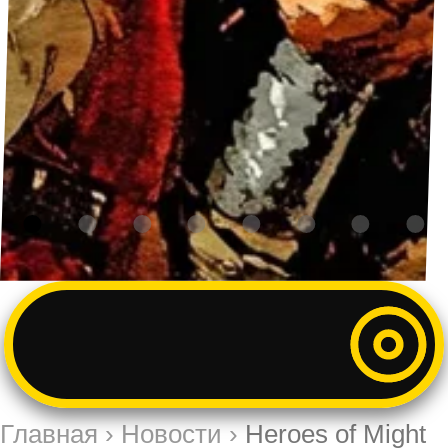
Главная
›
Новости
›
Heroes of Might