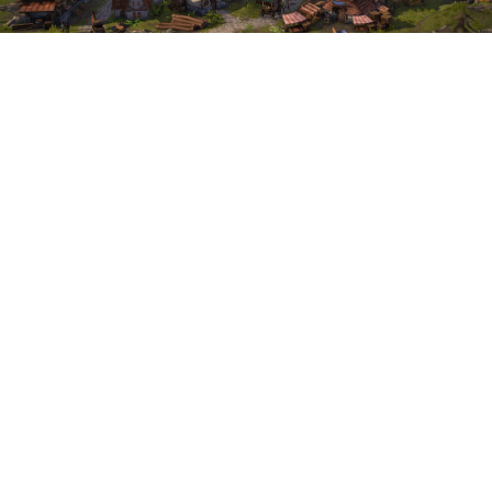
Создатели Heroes of Might and
Magic: Olden Era поделились
сразу двумя важными
новостями. Первая — тираж
стратегии в раннем доступе
превысил миллион копий. На
это ушло меньше месяца,
ведь игра стала доступна в