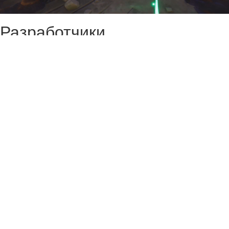
Разработчики
кооперативного ковбойского
шутера Far Far West
рассказали о планах по
развитию игры. В первом
дневнике они поблагодарили
геймеров за доверие и
заявили, что получили