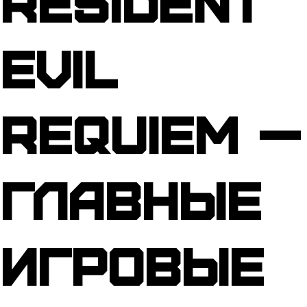
Resident
Evil
Requiem —
главные
игровые