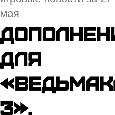
мая
Дополнен
для
«Ведьмак
3»,