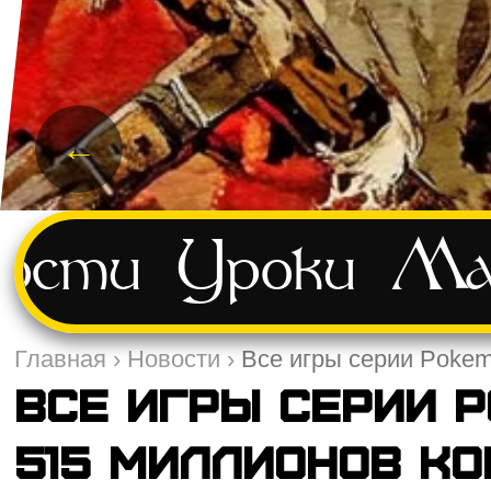
←
ости
Уроки
Ма
Главная
›
Новости
›
Все игры серии Poke
Все игры серии 
515 миллионов ко