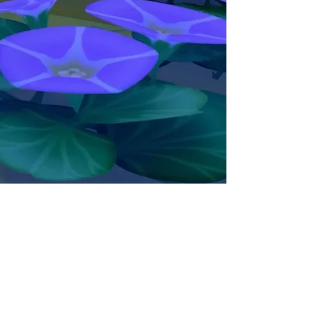
й, сообщила The Pokemon
ые по конкретным играм в