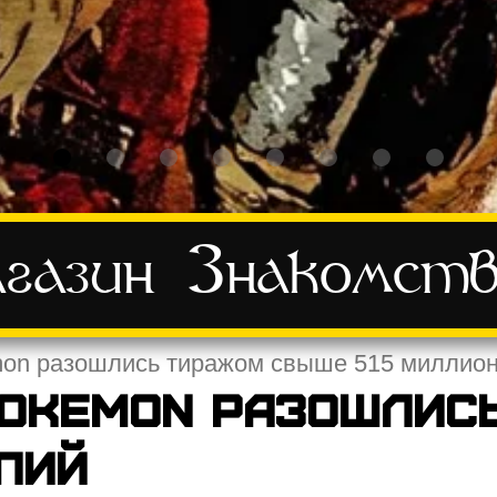
газин
Знакомст
mon разошлись тиражом свыше 515 миллион
Pokemon разошлис
пий