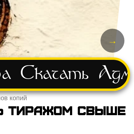
→
ва
Скачать
Адм
ов копий
ь тиражом свыше