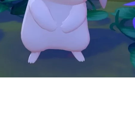
отметку в 515 млн проданных копи
ёте.
был на 26 миллионов меньше. Данн