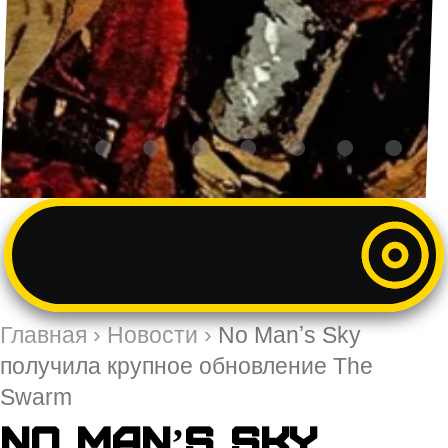
Главная
›
Новости
›
No Manʼs Sky
получила крупное обновление The
Swarm
No Manʼs Sky