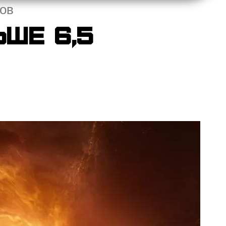
сов
ше 6,5