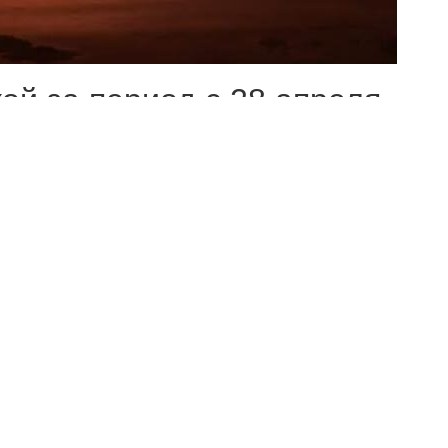
ой за период с 28 апреля
по 21 мая. Геймеры уже
ры:
на противников;