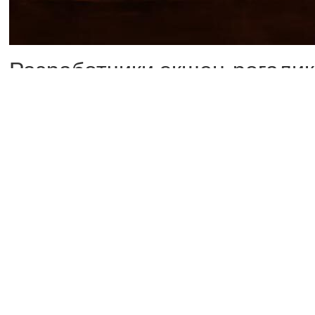
Разработчики экшен-рогалик
(когда открылся доступ для 
успели провести в игре 6,63
игроки погибли больше 13,1
победили боссов 3,08 млн ра
собрали 101,67 млрд люцен