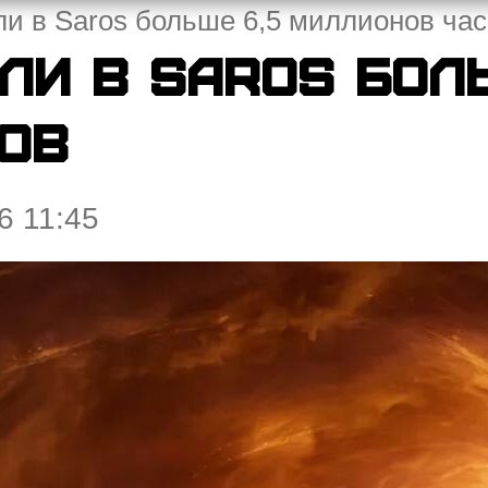
и в Saros больше 6,5 миллионов ча
ли в Saros боль
ов
6 11:45