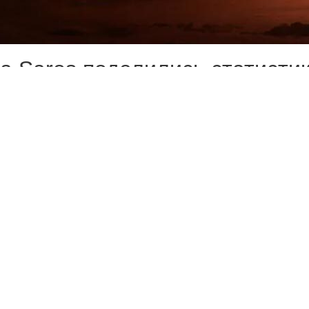
а Saros поделились статистик
обладателей Deluxe-версий) 
 млн часов, но это не все циф
3 млн раз и убили 863 миллио
з;
ита;