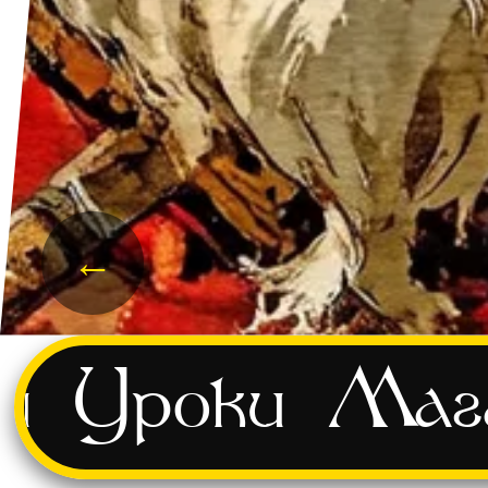
←
и
Уроки
Маг