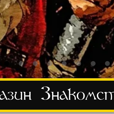
азин
Знакомс