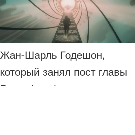
Жан-Шарль Годешон,
который занял пост главы
Remedy в феврале этого
года, в большом интервью
рассказал о планах по