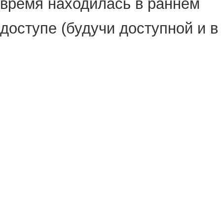
время находилась в раннем
доступе (будучи доступной и в
России).
Всё это время, с сентября,
градсим получал в основном
положительные отзывы —
тысячи положительных
отзывов! Так что сейчас
общий рейтинг Town to City в