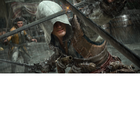
Разработчики
Assassinʼs Creed Black
Flag Resynced в новом