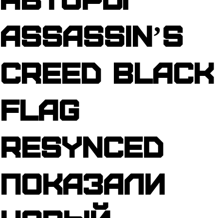
Assassinʼs
Creed Black
Flag
Resynced
показали