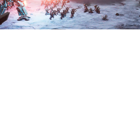
Креативный директор KING
Art Games рассказал о
подходе разработчиков
Warhammer 40,000: Dawn of
War 4 к популярности жанра
стратегий.
Ян Тайсен отметил, что