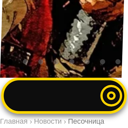
Главная
›
Новости
›
Песочница