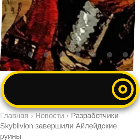
Главная
›
Новости
›
Разработчики
Skyblivion завершили Айлейдские
руины