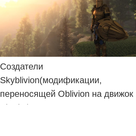
Создатели
Skyblivion(модификации,
переносящей Oblivion на движок
Skyrim) рассказали о
завершении важного этапа
разработки — они закончили