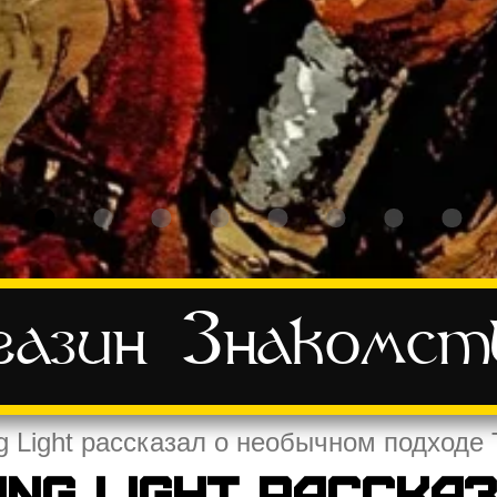
азин
Знакомст
g Light рассказал о необычном подходе 
ing Light расска