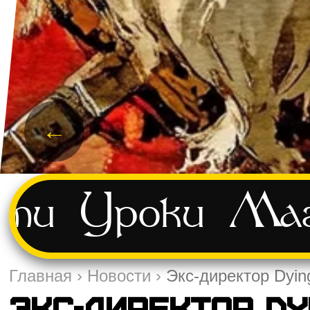
←
сти
Уроки
Маг
Главная
›
Новости
›
Экс-директор Dyin
Экс-директор Dy