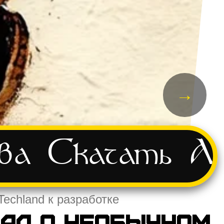
→
ва
Скачать
А
Techland к разработке
зал о необычном