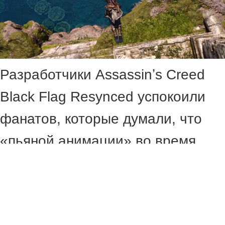
Разработчики Assassinʼs Creed
Black Flag Resynced успокоили
фанатов, которые думали, что
«пьяной анимации» во время
загрузки в игре не будет.
Ubisoft опубликовала ролик, в
котором Эдвард бежал слишком