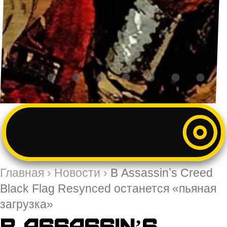
Главная
›
Новости
›
В Assassinʼs Creed
Black Flag Resynced останется «пьяная
загрузка»
В Assassinʼs