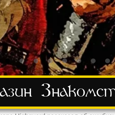
азин
Знакомс