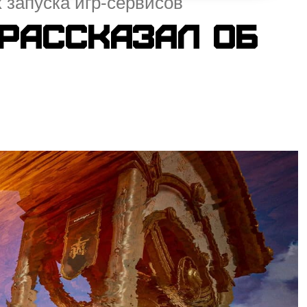
 запуска игр-сервисов
 рассказал об