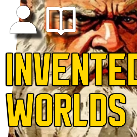
INVENTE
WORLDS