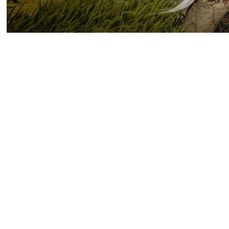
Рынок игр-сервисов перенас
легко допустить критически
провалам, как это случилось
Чейз Коласонно.
Многие привычные инструмен
сервисов, заявил эксперт. 
соцсетях не способны вызва