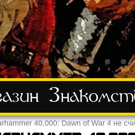
азин
Знакомст
rhammer 40,000: Dawn of War 4 не счи