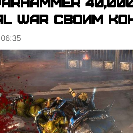
arhammer 40,000
al War своим ко
 06:35