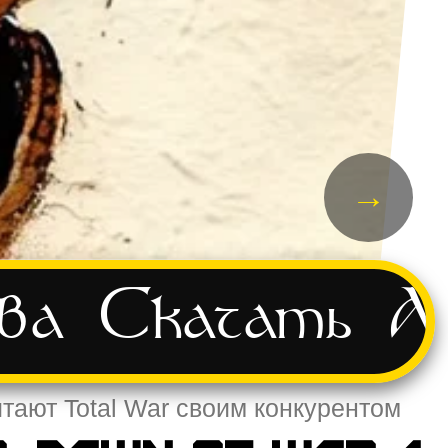
→
ва
Скачать
А
тают Total War своим конкурентом