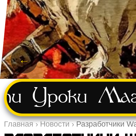
←
ти
Уроки
Маг
Главная
›
Новости
›
Разработчики Wa