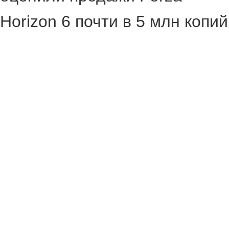
Horizon 6 почти в 5 млн копий
(4,9 млн).
На аудиторию Xbox (консоли,
облако и PC) пришлось 42%
проданных копий или почти
2,1 миллиона.
На аудиторию Steam — 2,8
миллиона.