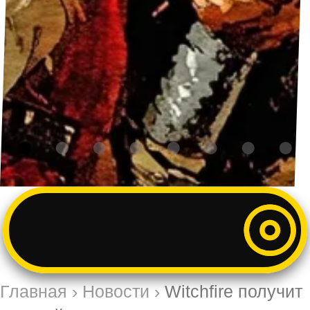
Главная
›
Новости
›
Witchfire получит