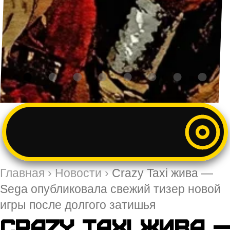
Главная
›
Новости
›
Crazy Taxi жива —
Sega опубликовала свежий тизер новой
игры после долгого затишья
Crazy Taxi жива —