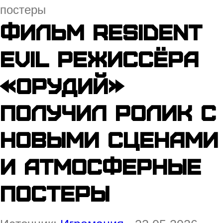
постеры
Фильм Resident
Evil режиссёра
«Орудий»
получил ролик с
новыми сценами
и атмосферные
постеры