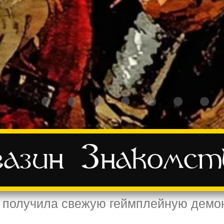
азин
Знакомст
e получила свежую геймплейную демо