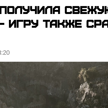
e получила свеж
 игру также ср
3:20