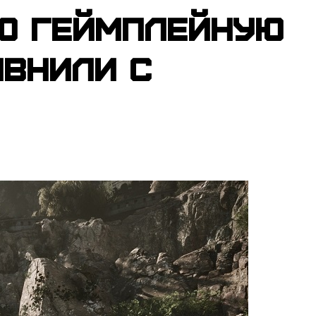
ую геймплейную
авнили с