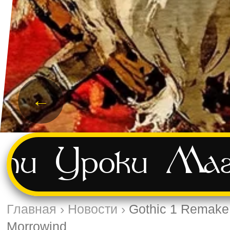
←
ти
Уроки
Маг
Главная
›
Новости
›
Gothic 1 Remak
Morrowind