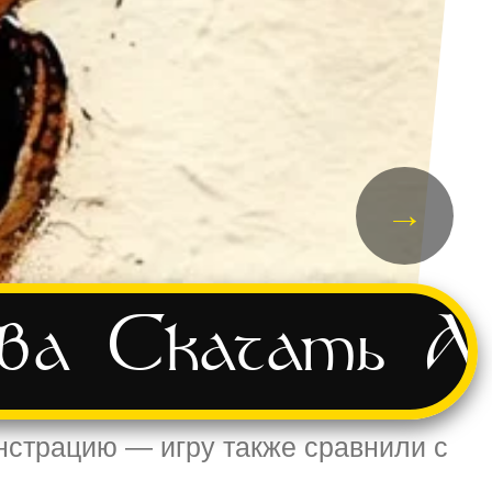
→
ва
Скачать
А
нстрацию — игру также сравнили с