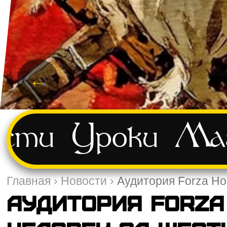
←
ости
Уроки
Маг
Главная
›
Новости
›
Аудитория Forza Ho
Аудитория Forza