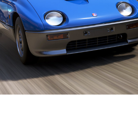
и, что аудитория гонки превысила
адельцев Premium-издания 15 мая
иков Xbox Game Pass Ultimate. Иг