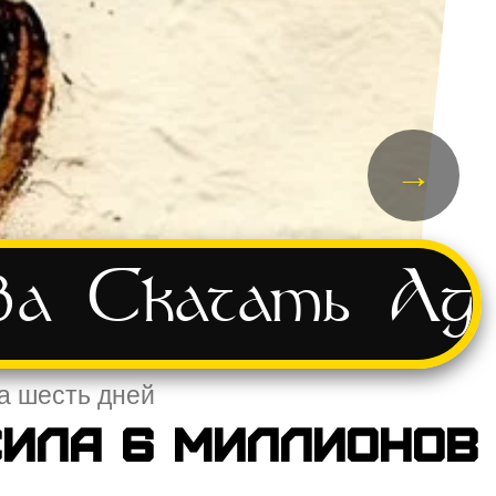
→
ва
Скачать
Ад
за шесть дней
сила 6 миллионов