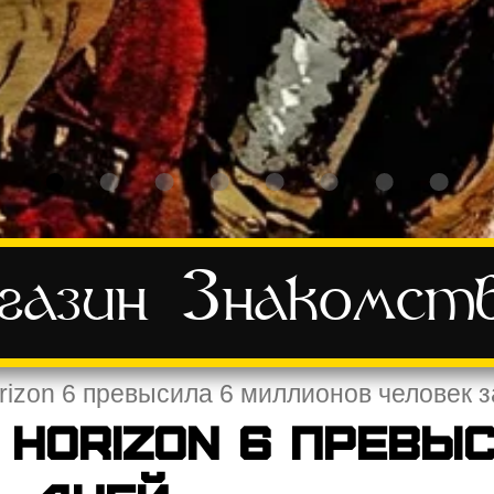
азин
Знакомст
rizon 6 превысила 6 миллионов человек 
 Horizon 6 превы