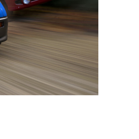
 шесть миллионов человек к 21
, а 19 мая состоялся общий
ра доступна только на PC и