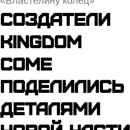
«Властелину колец»
Создатели
Kingdom
Come
поделились
деталями