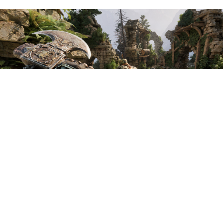
Авторы ролевого экшена
Fatekeeper поделились
свежим трейлером, из