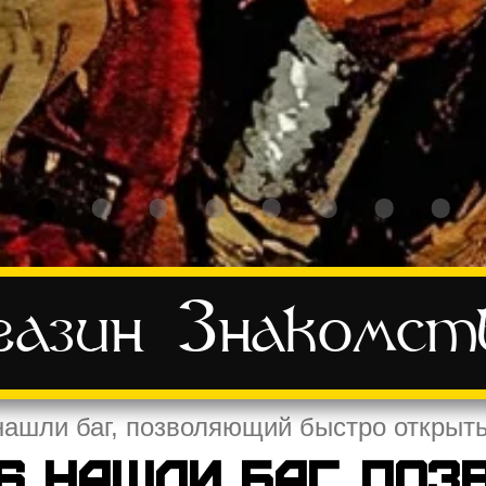
азин
Знакомст
 нашли баг, позволяющий быстро откры
 6 нашли баг, по