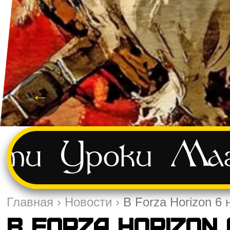
←
сти
Уроки
Маг
Главная
›
Новости
›
В Forza Horizon 6
В Forza Horizon