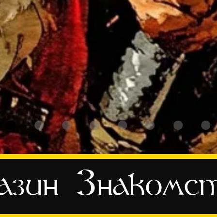
азин
Знакомс