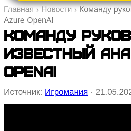
Главная
›
Новости
›
Команду руко
Azure OpenAI
Команду руков
известный ана
OpenAI
Источник:
Игромания
· 21.05.20