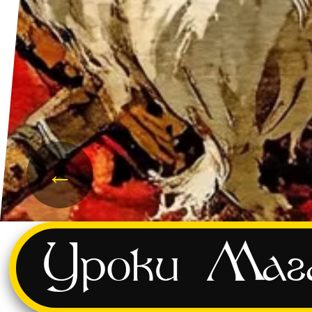
←
и
Уроки
Маг