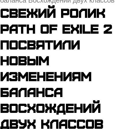
баланса Восхождений двух классов
Свежий ролик
Path of Exile 2
посвятили
новым
изменениям
баланса
Восхождений
двух классов