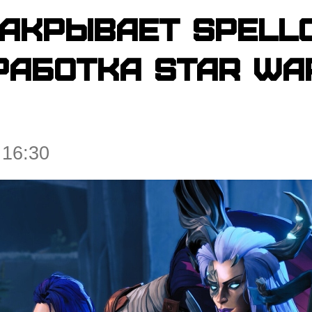
закрывает Spell
работка Star Wa
 16:30