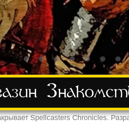
азин
Знакомст
крывает Spellcasters Chronicles. Разр