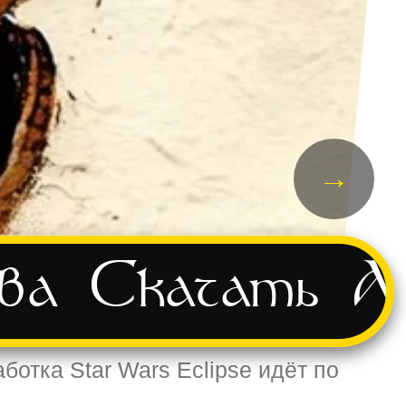
→
ва
Скачать
А
аботка Star Wars Eclipse идёт по