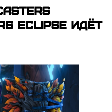
casters
rs Eclipse идёт