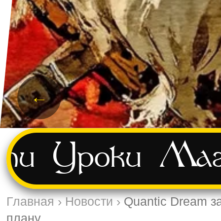
←
ти
Уроки
Маг
Главная
›
Новости
›
Quantic Dream за
плану